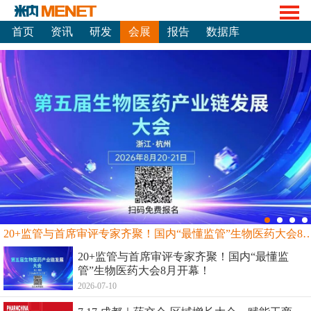
首页
资讯
研发
会展
报告
数据库
20+监管与首席审评专家齐聚！国内“最懂监管”生物
20+监管与首席审评专家齐聚！国内“最懂监
管”生物医药大会8月开幕！
2026-07-10