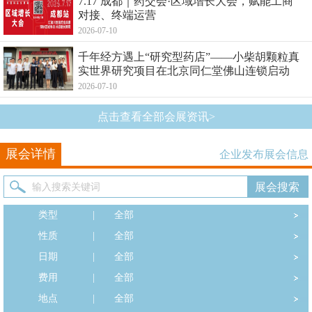
7.17 成都｜药交会·区域增长大会，赋能工商
对接、终端运营
2026-07-10
千年经方遇上“研究型药店”——小柴胡颗粒真
实世界研究项目在北京同仁堂佛山连锁启动
2026-07-10
点击查看全部会展资讯>
展会详情
企业发布展会信息
类型
|
全部
性质
|
全部
日期
|
全部
费用
|
全部
地点
|
全部