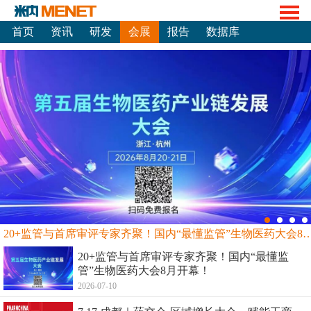
首页
资讯
研发
会展
报告
数据库
20+监管与首席审评专家齐聚！国内“最懂监管”生物
20+监管与首席审评专家齐聚！国内“最懂监
管”生物医药大会8月开幕！
2026-07-10