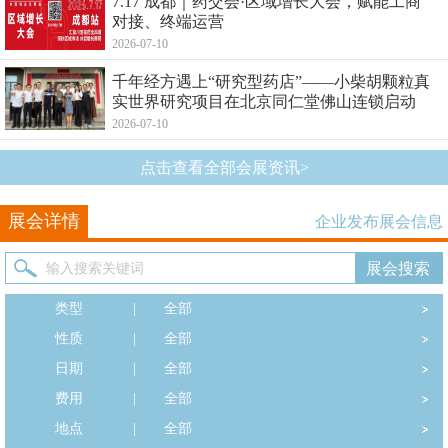
7.17 成都｜药交会·区域增长大会，赋能工商
对接、终端运营
2026-07-10
千年经方遇上“研究型药店”——小柴胡颗粒真
实世界研究项目在北京同仁堂佛山连锁启动
2026-07-10
点击查看全部会展资讯>
展会详情
企业发布展会信息
类型
|
全部
性质
|
全部
日期
|
全部
费用
|
全部
地点
|
全部